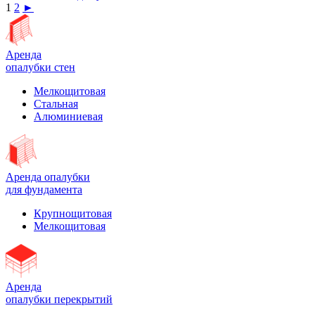
1
2
►
Аренда
опалубки стен
Мелкощитовая
Стальная
Алюминиевая
Аренда опалубки
для фундамента
Крупнощитовая
Мелкощитовая
Аренда
опалубки перекрытий