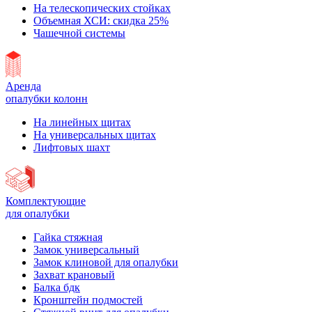
На телескопических стойках
Объемная ХСИ: скидка 25%
Чашечной системы
Аренда
опалубки колонн
На линейных щитах
На универсальных щитах
Лифтовых шахт
Комплектующие
для опалубки
Гайка стяжная
Замок универсальный
Замок клиновой для опалубки
Захват крановый
Балка бдк
Кронштейн подмостей