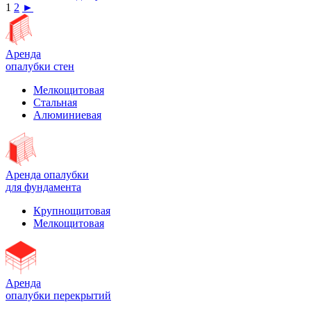
1
2
►
Аренда
опалубки стен
Мелкощитовая
Стальная
Алюминиевая
Аренда опалубки
для фундамента
Крупнощитовая
Мелкощитовая
Аренда
опалубки перекрытий