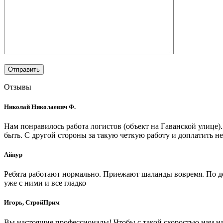
Отзывы
Николай Николаевич Ф.
Нам понравилось работа логистов (объект на Гаванской улице)
быть. С другой стороны за такую четкую работу и доплатить не
Айнур
Ребята работают нормально. Приежают шаланды вовремя. По до
уже с ними и все гладко
Игорь, СтройПрим
Вы настоящие профессионалы! Чтобы с такой скоростью нам на 