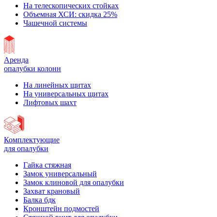
На телескопических стойках
Объемная ХСИ: скидка 25%
Чашечной системы
Аренда
опалубки колонн
На линейных щитах
На универсальных щитах
Лифтовых шахт
Комплектующие
для опалубки
Гайка стяжная
Замок универсальный
Замок клиновой для опалубки
Захват крановый
Балка бдк
Кронштейн подмостей