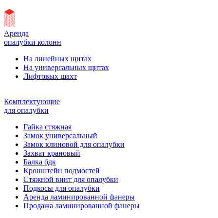
Аренда
опалубки колонн
На линейных щитах
На универсальных щитах
Лифтовых шахт
Комплектующие
для опалубки
Гайка стяжная
Замок универсальный
Замок клиновой для опалубки
Захват крановый
Балка бдк
Кронштейн подмостей
Стяжной винт для опалубки
Подкосы для опалубки
Аренда ламинированной фанеры
Продажа ламинированной фанеры