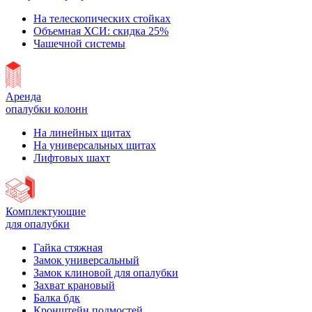
На телескопических стойках
Объемная ХСИ: скидка 25%
Чашечной системы
Аренда
опалубки колонн
На линейных щитах
На универсальных щитах
Лифтовых шахт
Комплектующие
для опалубки
Гайка стяжная
Замок универсальный
Замок клиновой для опалубки
Захват крановый
Балка бдк
Кронштейн подмостей