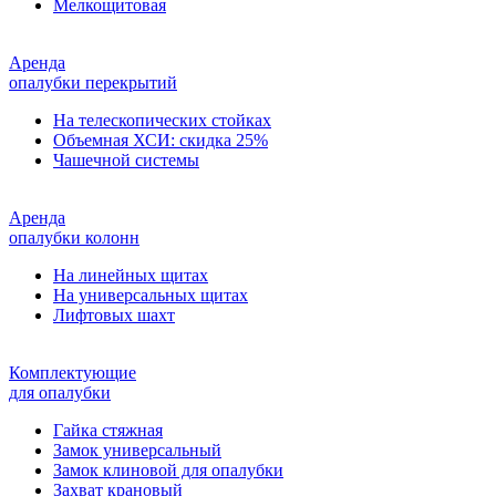
Мелкощитовая
Аренда
опалубки перекрытий
На телескопических стойках
Объемная ХСИ: скидка 25%
Чашечной системы
Аренда
опалубки колонн
На линейных щитах
На универсальных щитах
Лифтовых шахт
Комплектующие
для опалубки
Гайка стяжная
Замок универсальный
Замок клиновой для опалубки
Захват крановый