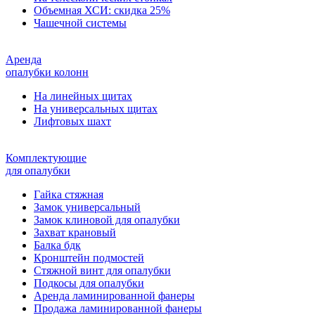
Объемная ХСИ: скидка 25%
Чашечной системы
Аренда
опалубки колонн
На линейных щитах
На универсальных щитах
Лифтовых шахт
Комплектующие
для опалубки
Гайка стяжная
Замок универсальный
Замок клиновой для опалубки
Захват крановый
Балка бдк
Кронштейн подмостей
Стяжной винт для опалубки
Подкосы для опалубки
Аренда ламинированной фанеры
Продажа ламинированной фанеры